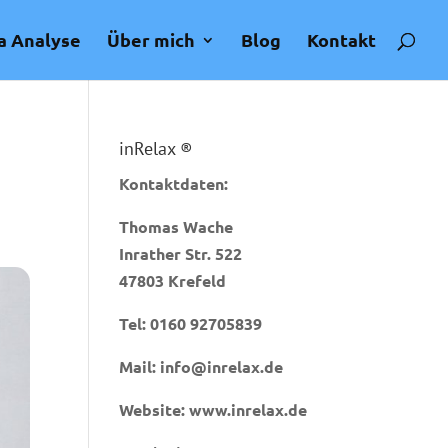
a Analyse
Über mich
Blog
Kontakt
inRelax ®
Kontaktdaten:
Thomas Wache
Inrather Str. 522
47803 Krefeld
Tel:
0160 92705839
Mail:
info@inrelax.de
Website:
www.inrelax.de