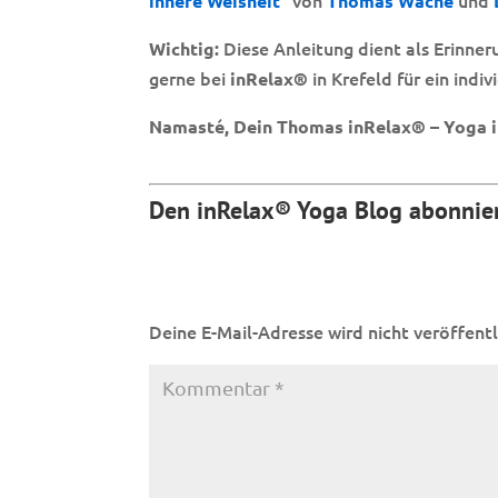
innere Weisheit
Thomas Wache
Diese Anleitung dient als Erinne
Wichtig:
gerne bei
in Krefeld für ein indi
inRelax®
Namasté, Dein Thomas inRelax® – Yoga i
Den inRelax® Yoga Blog abonnie
Deine E-Mail-Adresse wird nicht veröffentl