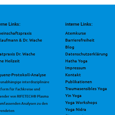
erne Links:
interne Links:
einschaftspraxis
Atemkurse
 Kaufmann & Dr. Wache
Barrierefreiheit
Blog
vatpraxis Dr. Wache
Datenschutzerklärung
ne Heilzeit
Hatha Yoga
Impressum
quenz-Protokoll-Analyse
Kontakt
Publikationen
 unabhängige interdisziplinäre
Traumasensibles Yoga
tform für Fachkreise und
Yin Yoga
ender von RIFETECH® Plasma
Yoga Workshops
umfassenden Analysen zu den
Yoga Nidra
wendeten