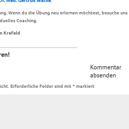
Dr. med. Gertrud Wache
rung. Wenn du die Übung neu erlernen möchtest, besuche uns
viduelles Coaching.
n Krefeld
ren!
Kommentar
absenden
icht.
Erforderliche Felder sind mit
*
markiert