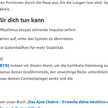
en Portionen durch die Nase aus, bis die Lungen leer sind. S
abels.
für dich tun kann
Rhythmus stoppt störende Impulse sofort.
tion auf, ohne das System zu überreizen.
e Gehirnhälften für mehr Stabilität.
®)
nutzen wir diesen Atem, um die kortikale Hemmung z
YBT®)
nismus deiner Großhirnrinde, der unwichtige Reize unterdrück
 was deinen Cortisolspiegel senkt und die
.
wir unser Buch „
Das Ajna Chakra – Erwecke deine Intuition 
.