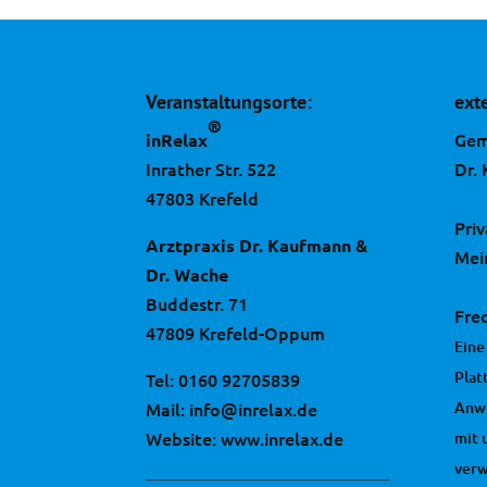
Veranstaltungsorte:
ext
®
Gem
inRelax
Inrather Str. 522
Dr.
47803 Krefeld
Pri
Arztpraxis Dr. Kaufmann &
Mei
Dr. Wache
Buddestr. 71
Fre
47809 Krefeld-Oppum
Eine
Plat
Tel:
0160 92705839
Mail:
info@inrelax.de
Anw
Website:
www.inrelax.de
mit 
ver