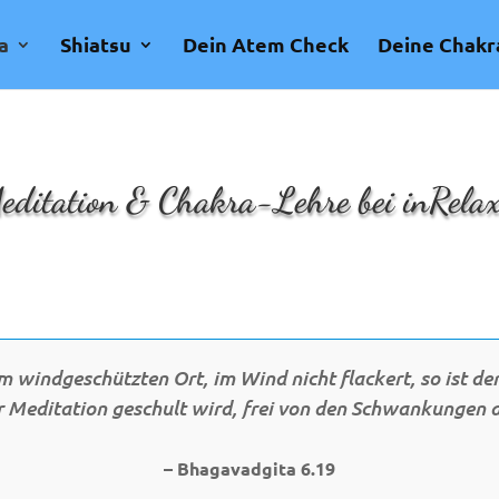
a
Shiatsu
Dein Atem Check
Deine Chakr
editation & Chakra-Lehre bei inRela
 windgeschützten Ort, im Wind nicht flackert, so ist der
r Meditation geschult wird, frei von den Schwankungen d
– Bhagavadgita 6.19