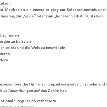
tation:
n ist Meditation ein zentraler Weg zur Selbsterkenntnis und s
Inneren, zur „Seele“ oder zum „höheren Selbst“ zu stärken.
t zu finden
orgen zu befreien
sich selbst und die Welt zu entwickeln
vieren
rdern
sbesondere die Hirnforschung, interessiert sich zunehmend f
tive Auswirkungen auf das Gehirn hat.
motionale Regulation verbessern
erksamkeit steigern