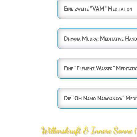
Eine zweite "VAM" Meditation
Dhyana Mudra: Meditative Handh
Eine "Element Wasser" Meditati
Die "Om Namo Narayanaya" Medi
Willenskraft & Innere Sonne 