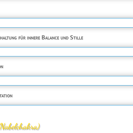
altung für innere Balance und Stille
on
tation
(Nabelchakra)