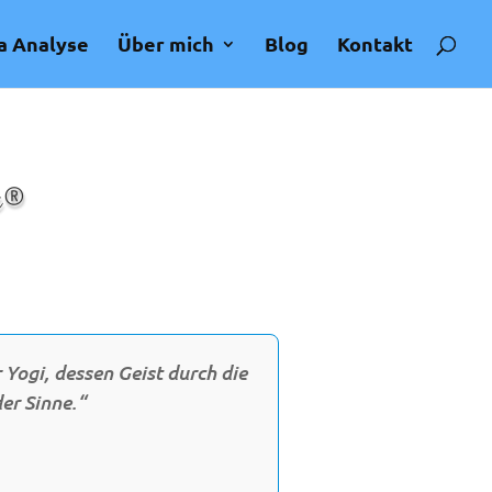
a Analyse
Über mich
Blog
Kontakt
x®
 Yogi, dessen Geist durch die
er Sinne.“