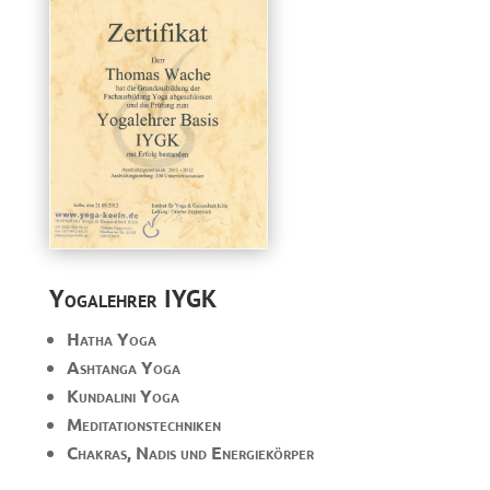
Yogalehrer IYGK
Hatha Yoga
Ashtanga Yoga
Kundalini Yoga
Meditationstechniken
Chakras, Nadis und Energiekörper