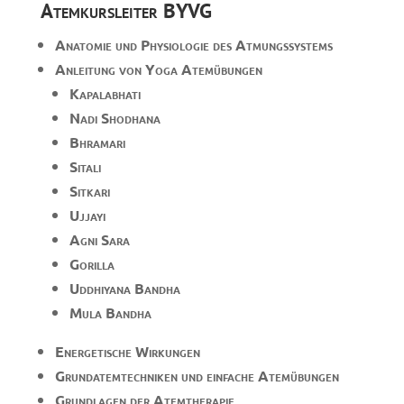
Atemkursleiter BYVG
Anatomie und Physiologie des Atmungssystems
Anleitung von Yoga Atemübungen
Kapalabhati
Nadi Shodhana
Bhramari
Sitali
Sitkari
Ujjayi
Agni Sara
Gorilla
Uddhiyana Bandha
Mula Bandha
Energetische Wirkungen
Grundatemtechniken und einfache Atemübungen
Grundlagen der Atemtherapie