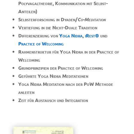
Polyvagaltheorie, Kommunikation mit Selbst-
Anteilen)
Selbsterforschung in Dyaden/
Co-Meditation
Vertiefung in die Nicht-Duale Tradition
Differenzierung von
Yoga Nidra
,
iRest®
und
Practice of Welcoming
Rahmenstruktur für Yoga Nidra in der Practice of
Welcoming
Grundprinzipien der Practice of Welcoming
Geführte Yoga Nidra Meditationen
Yoga Nidra Meditation nach der PoW
Methode
anleiten
Zeit für Austausch und Integration