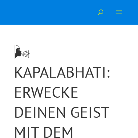
Skip
to
content
🌬️
KAPALABHATI:
ERWECKE
DEINEN GEIST
MIT DEM