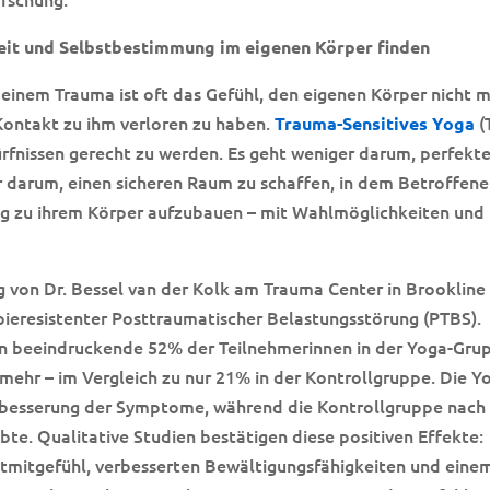
heit und Selbstbestimmung im eigenen Körper finden
einem Trauma ist oft das Gefühl, den eigenen Körper nicht 
Kontakt zu ihm verloren zu haben.
(
Trauma-Sensitives Yoga
rfnissen gerecht zu werden. Es geht weniger darum, perfekt
 darum, einen sicheren Raum zu schaffen, in dem Betroffene
ng zu ihrem Körper aufzubauen – mit Wahlmöglichkeiten und
g von Dr. Bessel van der Kolk am Trauma Center in Brookline
pieresistenter Posttraumatischer Belastungsstörung (PTBS).
en beeindruckende 52% der Teilnehmerinnen in der Yoga-Gru
 mehr – im Vergleich zu nur 21% in der Kontrollgruppe. Die Y
rbesserung der Symptome, während die Kontrollgruppe nach
bte. Qualitative Studien bestätigen diese positiven Effekte:
tmitgefühl, verbesserten Bewältigungsfähigkeiten und eine