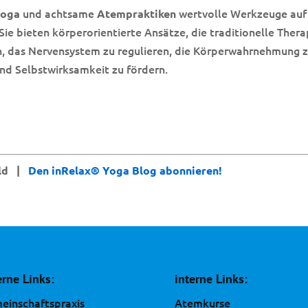
und achtsame
wertvolle Werkzeuge auf
Yoga
Atempraktiken
e bieten körperorientierte Ansätze, die traditionelle Thera
en, das Nervensystem zu regulieren, die Körperwahrnehmung 
und Selbstwirksamkeit zu fördern.
eld |
Den inRelax® Yoga Blog abonnieren!
erne Links:
interne Links:
einschaftspraxis
Atemkurse