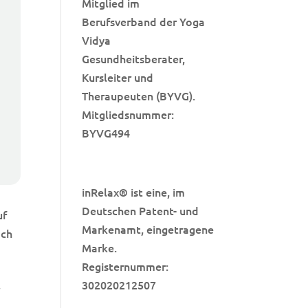
Mitglied im
Berufsverband der Yoga
Vidya
Gesundheitsberater,
Kursleiter und
Theraupeuten (BYVG).
Mitgliedsnummer:
BYVG494
inRelax
ist eine, im
®
Deutschen Patent- und
uf
Markenamt, eingetragene
ach
Marke.
Registernummer:
302020212507
r