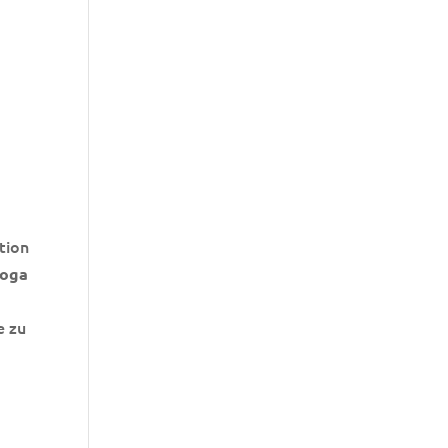
tion
oga
e zu