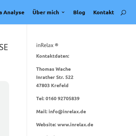
a Analyse
Über mich
Blog
Kontakt
SE
inRelax ®
Kontaktdaten:
Thomas Wache
Inrather Str. 522
47803 Krefeld
Tel:
0160 92705839
Mail:
info@inrelax.de
Website:
www.inrelax.de