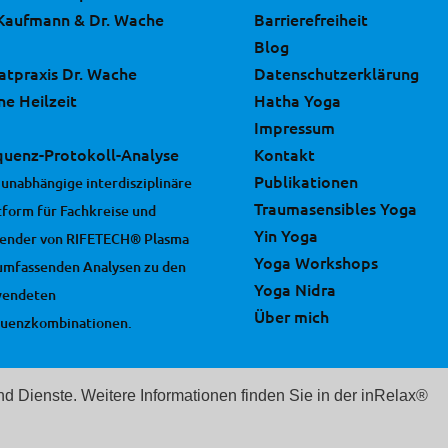
 Kaufmann & Dr. Wache
Barrierefreiheit
Blog
vatpraxis Dr. Wache
Datenschutzerklärung
ne Heilzeit
Hatha Yoga
Impressum
quenz-Protokoll-Analyse
Kontakt
Publikationen
 unabhängige interdisziplinäre
Traumasensibles Yoga
tform für Fachkreise und
Yin Yoga
ender von RIFETECH® Plasma
Yoga Workshops
umfassenden Analysen zu den
Yoga Nidra
wendeten
Über mich
uenzkombinationen.
und Dienste. Weitere Informationen finden Sie in der inRelax®