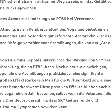
TSY scheint also ein wirksamer Weg zu sein, um das Gefühl v
er zurückzugewinnen.
t des Atems zur Linderung von PTBS bei Veteranen
 Atmung, ist ein Kernbestandteil des
und bietet einen
Yoga
nsystems. Eine besonders gut erforschte Atemtechnik ist da
ierte Abfolge verschiedener Atemübungen, die von der „Art o
 von Dr. Emma Seppälä untersuchte die Wirkung von SKY bei
stankrieg, die an PTBS litten. Nach einer nur einwöchigen,
ppe, die die Atemübungen praktizierte, eine signifikante
oßen Effektstärke (ein Maß für die Wirksamkeit) sowie ein
ers bemerkenswert: Diese positiven Effekte blieben auch b
 sogar einem Jahr bestehen, selbst wenn die Veteranen di
en. Dies deutet darauf hin, dass SKY tiefgreifende und
it Trauma-Symptomen bewirken kann.