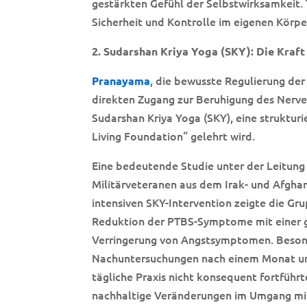
gestärkten Gefühl der Selbstwirksamkeit. 
Sicherheit und Kontrolle im eigenen Körp
2. Sudarshan Kriya Yoga (SKY): Die Kraf
, die bewusste Regulierung der
Pranayama
direkten Zugang zur Beruhigung des Nerve
Sudarshan Kriya Yoga (SKY), eine struktur
Living Foundation“ gelehrt wird.
Eine bedeutende Studie unter der Leitung
Militärveteranen aus dem Irak- und Afghani
intensiven SKY-Intervention zeigte die Gru
Reduktion der PTBS-Symptome mit einer gr
Verringerung von Angstsymptomen. Besond
Nachuntersuchungen nach einem Monat und
tägliche Praxis nicht konsequent fortführt
nachhaltige Veränderungen im Umgang m