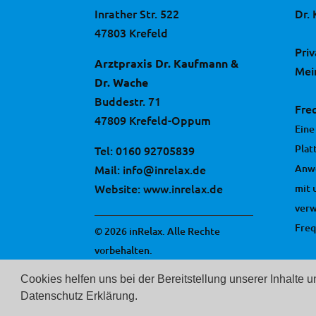
Inrather Str. 522
Dr.
47803 Krefeld
Pri
Arztpraxis Dr. Kaufmann &
Mei
Dr. Wache
Buddestr. 71
Fre
47809 Krefeld-Oppum
Eine
Plat
Tel:
0160 92705839
Mail:
info@inrelax.de
Anw
Website:
www.inrelax.de
mit 
ver
Freq
© 2026 inRelax. Alle Rechte
vorbehalten.
Cookies helfen uns bei der Bereitstellung unserer Inhalte 
Datenschutz Erklärung.