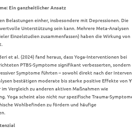
e: Ein ganzheitlicher Ansatz
en Belastungen einher, insbesondere mit Depressionen. Die
 wertvolle Unterstützung sein kann. Mehrere Meta-Analysen
vieler Einzelstudien zusammenfassen) haben die Wirkung von
t.
ri et al. (2024) fand heraus, dass Yoga-Interventionen bei
richteten PTBS-Symptome signifikant verbesserten, sondern
ressiver Symptome führten – sowohl direkt nach der Interven
alysen bestätigen moderate bis starke positive Effekte von
Y
r im Vergleich zu anderen aktiven Maßnahmen wie
g. Yoga scheint also nicht nur spezifische Trauma-Symptom
chische Wohlbefinden zu fördern und häufige
en.
tenzial