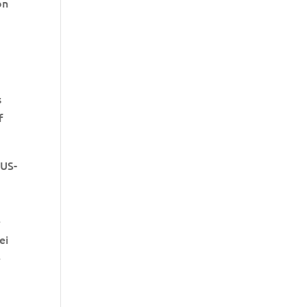
on
s
f
 US-
e
ei
e