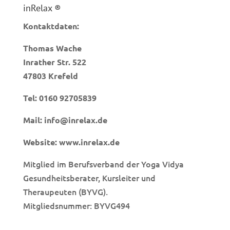
inRelax ®
Kontaktdaten:
Thomas Wache
Inrather Str. 522
47803 Krefeld
Tel:
0160 92705839
Mail:
info@inrelax.de
Website:
www.inrelax.de
Mitglied im Berufsverband der Yoga Vidya
Gesundheitsberater, Kursleiter und
Theraupeuten (BYVG).
Mitgliedsnummer: BYVG494