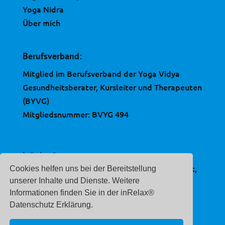
Yoga Nidra
Über mich
Berufsverband:
Mitglied im Berufsverband der Yoga Vidya
Gesundheitsberater, Kursleiter und Therapeuten
(BYVG)
Mitgliedsnummer: BVYG 494
inRelax®
ist eine, im Deutschen Patent- und Markenamt,
Cookies helfen uns bei der Bereitstellung
eingetragene Marke.
unserer Inhalte und Dienste. Weitere
Informationen finden Sie in der inRelax®
Registernummer:
Datenschutz Erklärung.
30 2020 212 507