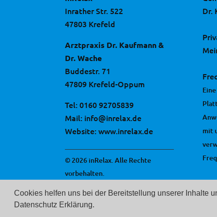
Inrather Str. 522
Dr.
47803 Krefeld
Pri
Arztpraxis Dr. Kaufmann &
Mei
Dr. Wache
Buddestr. 71
Fre
47809 Krefeld-Oppum
Eine
Plat
Tel:
0160 92705839
Mail:
info@inrelax.de
Anw
Website:
www.inrelax.de
mit 
ver
Freq
© 2026 inRelax. Alle Rechte
vorbehalten.
Cookies helfen uns bei der Bereitstellung unserer Inhalte 
Datenschutz Erklärung.