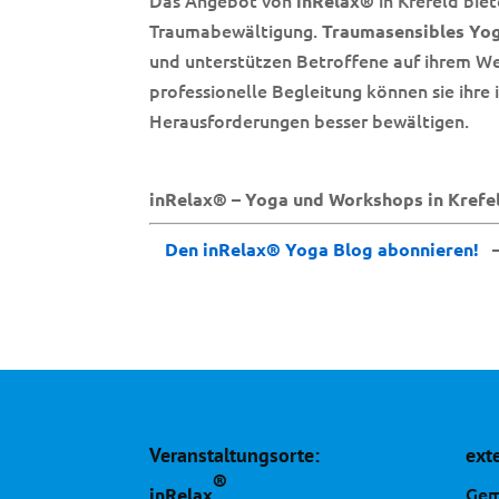
Das Angebot von
in Krefeld bie
inRelax®
Traumabewältigung.
Traumasensibles Yo
und unterstützen Betroffene auf ihrem Weg
professionelle Begleitung können sie ihre
Herausforderungen besser bewältigen.
inRelax® – Yoga und Workshops in Krefe
Den inRelax® Yoga Blog abonnieren!
Veranstaltungsorte:
ext
®
Gem
inRelax