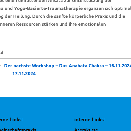
tet einen umfassenden Ansatz zur Unterstützung der
und
ergänzen sich optima
ga
Yoga-Basierte-Traumatherapie
 der Heilung. Durch die sanfte körperliche Praxis und die
 inneren Ressourcen stärken und ihre emotionalen
ld
–
Der nächste Workshop – Das Anahata Chakra – 16.11.202
17.11.2024
erne Links:
interne Links:
einschaftspraxis
Atemkurse