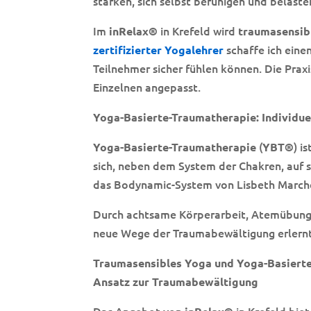
stärken, sich selbst beruhigen und belaste
Im
in Krefeld wird
inRelax®
traumasensib
schaffe ich eine
zertifizierter Yogalehrer
Teilnehmer sicher fühlen können. Die Prax
Einzelnen angepasst.
Yoga-Basierte-Traumatherapie: Individu
(
) i
Yoga-Basierte-Traumatherapie
YBT®
sich, neben dem System der Chakren, auf s
das Bodynamic-System von Lisbeth Marche
Durch achtsame Körperarbeit, Atemübung
neue Wege der Traumabewältigung erlernt
Traumasensibles Yoga und Yoga-Basierte
Ansatz zur Traumabewältigung