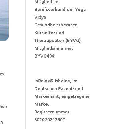
Mitglied im
Berufsverband der Yoga
Vidya
Gesundheitsberater,
Kursleiter und
Theraupeuten (BYVG).
Mitgliedsnummer:
BYVG494
em
inRelax
ist eine, im
®
Deutschen Patent- und
Markenamt, eingetragene
Marke.
chen
Registernummer:
302020212507
on