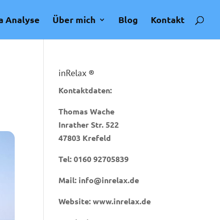
a Analyse
Über mich
Blog
Kontakt
inRelax ®
Kontaktdaten:
Thomas Wache
Inrather Str. 522
47803 Krefeld
Tel:
0160 92705839
Mail:
info@inrelax.de
Website:
www.inrelax.de