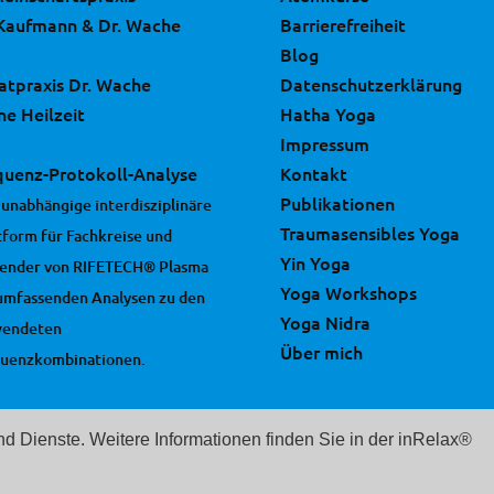
 Kaufmann & Dr. Wache
Barrierefreiheit
Blog
vatpraxis Dr. Wache
Datenschutzerklärung
ne Heilzeit
Hatha Yoga
Impressum
quenz-Protokoll-Analyse
Kontakt
Publikationen
 unabhängige interdisziplinäre
Traumasensibles Yoga
tform für Fachkreise und
Yin Yoga
ender von RIFETECH® Plasma
Yoga Workshops
umfassenden Analysen zu den
Yoga Nidra
wendeten
Über mich
uenzkombinationen.
und Dienste. Weitere Informationen finden Sie in der inRelax®