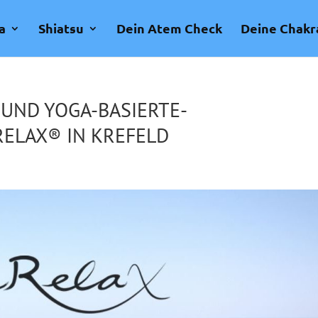
a
Shiatsu
Dein Atem Check
Deine Chakr
UND YOGA-BASIERTE-
RELAX® IN KREFELD