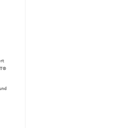
rt
T®
 und