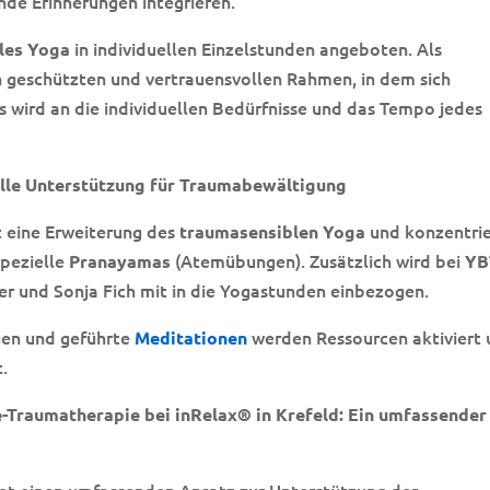
nde Erinnerungen integrieren.
in individuellen Einzelstunden angeboten. Als
les Yoga
n geschützten und vertrauensvollen Rahmen, in dem sich
is wird an die individuellen Bedürfnisse und das Tempo jedes
elle Unterstützung für Traumabewältigung
st eine Erweiterung des
und konzentrie
traumasensiblen Yoga
pezielle
(Atemübungen). Zusätzlich wird bei
Pranayamas
YB
r und Sonja Fich mit in die Yogastunden einbezogen.
en und geführte
werden Ressourcen aktiviert
Meditationen
.
-Traumatherapie bei inRelax® in Krefeld: Ein umfassender