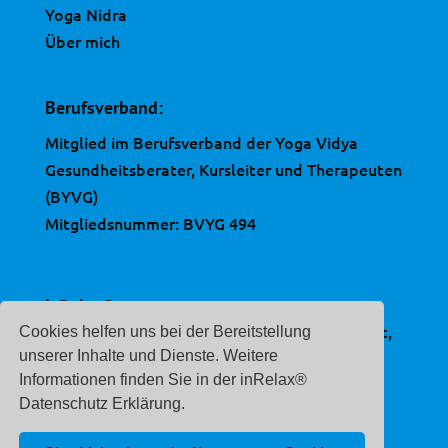
Yoga Nidra
Über mich
Berufsverband:
Mitglied im Berufsverband der Yoga Vidya
Gesundheitsberater, Kursleiter und Therapeuten
(BYVG)
Mitgliedsnummer: BVYG 494
inRelax®
ist eine, im Deutschen Patent- und Markenamt,
Cookies helfen uns bei der Bereitstellung
eingetragene Marke.
unserer Inhalte und Dienste. Weitere
Informationen finden Sie in der inRelax®
Registernummer:
Datenschutz Erklärung.
30 2020 212 507