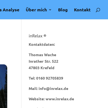
a Analyse
Über mich
Blog
Kontakt
inRelax ®
Kontaktdaten:
Thomas Wache
Inrather Str. 522
47803 Krefeld
Tel:
0160 92705839
Mail:
info@inrelax.de
Website:
www.inrelax.de