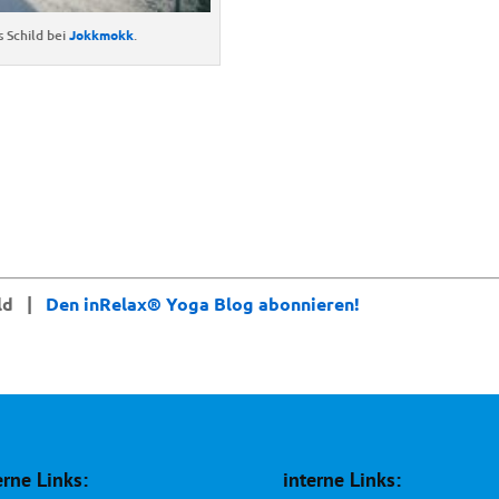
 Schild bei
Jokkmokk
.
eld |
Den inRelax® Yoga Blog abonnieren!
erne Links:
interne Links: