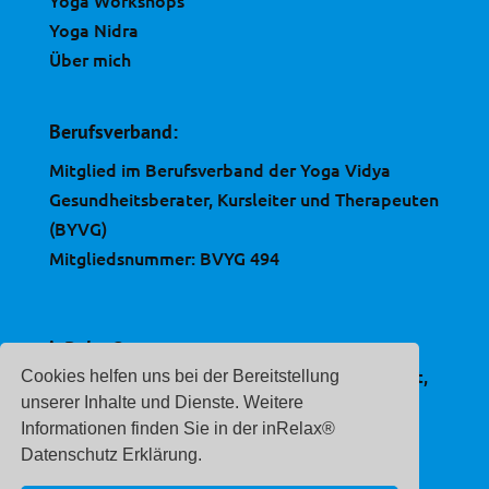
Yoga Nidra
Über mich
Berufsverband:
Mitglied im Berufsverband der Yoga Vidya
Gesundheitsberater, Kursleiter und Therapeuten
(BYVG)
Mitgliedsnummer: BVYG 494
inRelax®
ist eine, im Deutschen Patent- und Markenamt,
Cookies helfen uns bei der Bereitstellung
eingetragene Marke.
unserer Inhalte und Dienste. Weitere
Informationen finden Sie in der inRelax®
Registernummer:
Datenschutz Erklärung.
30 2020 212 507