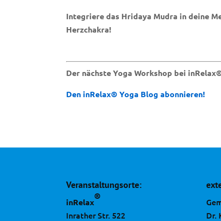
Integriere das Hridaya Mudra in deine M
Herzchakra!
Der nächste Yoga Workshop bei inRelax®
Den inRelax® Yoga Blog abonnieren!
Veranstaltungsorte:
ext
®
Gem
inRelax
Inrather Str. 522
Dr.