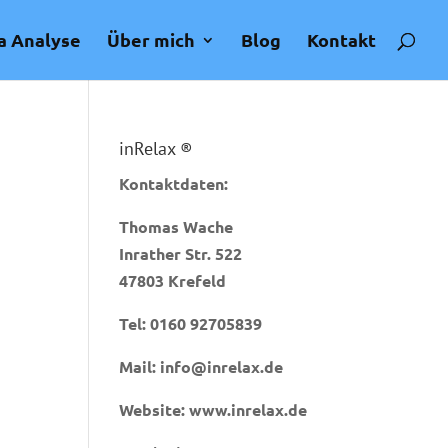
a Analyse
Über mich
Blog
Kontakt
inRelax ®
Kontaktdaten:
Thomas Wache
Inrather Str. 522
47803 Krefeld
Tel:
0160 92705839
Mail:
info@inrelax.de
Website:
www.inrelax.de