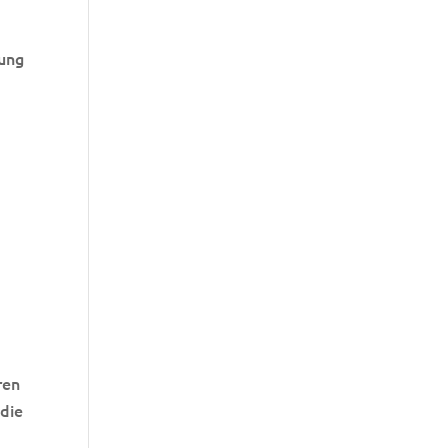
nung
ren
 die