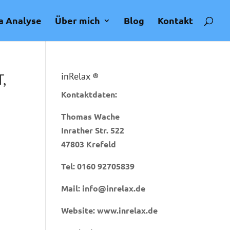
a Analyse
Über mich
Blog
Kontakt
,
inRelax ®
Kontaktdaten:
Thomas Wache
Inrather Str. 522
47803 Krefeld
Tel:
0160 92705839
Mail:
info@inrelax.de
Website:
www.inrelax.de