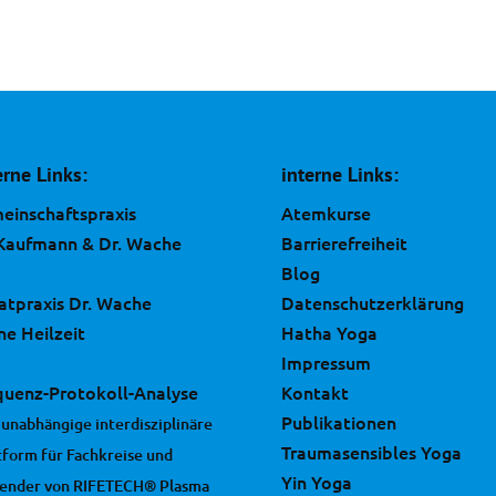
erne Links:
interne Links:
einschaftspraxis
Atemkurse
 Kaufmann & Dr. Wache
Barrierefreiheit
Blog
vatpraxis Dr. Wache
Datenschutzerklärung
ne Heilzeit
Hatha Yoga
Impressum
quenz-Protokoll-Analyse
Kontakt
Publikationen
 unabhängige interdisziplinäre
Traumasensibles Yoga
tform für Fachkreise und
Yin Yoga
ender von RIFETECH® Plasma