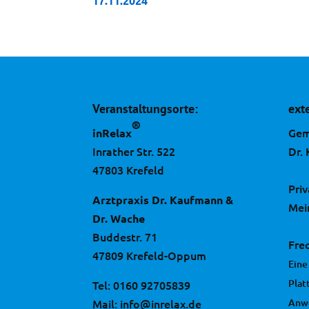
17.11.2024
Veranstaltungsorte:
ext
®
Gem
inRelax
Inrather Str. 522
Dr.
47803 Krefeld
Pri
Arztpraxis Dr. Kaufmann &
Mei
Dr. Wache
Buddestr. 71
Fre
47809 Krefeld-Oppum
Eine
Plat
Tel:
0160 92705839
Mail:
info@inrelax.de
Anw