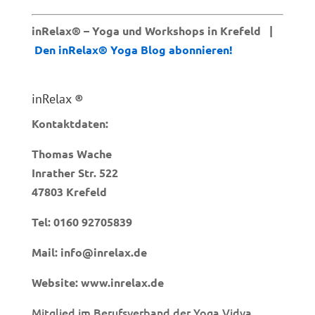
inRelax® – Yoga und Workshops in Krefeld |
Den inRelax® Yoga Blog abonnieren!
inRelax ®
Kontaktdaten:
Thomas Wache
Inrather Str. 522
47803 Krefeld
Tel:
0160 92705839
Mail:
info@inrelax.de
Website:
www.inrelax.de
Mitglied im Berufsverband der Yoga Vidya