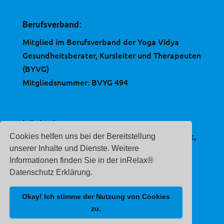
Berufsverband:
Mitglied im Berufsverband der Yoga Vidya
Gesundheitsberater, Kursleiter und Therapeuten
(BYVG)
Mitgliedsnummer: BVYG 494
inRelax®
ist eine, im Deutschen Patent- und Markenamt,
Cookies helfen uns bei der Bereitstellung
eingetragene Marke.
unserer Inhalte und Dienste. Weitere
Informationen finden Sie in der inRelax®
Registernummer:
Datenschutz Erklärung.
30 2020 212 507
Okay! Ich stimme der Nutzung von Cookies
zu.