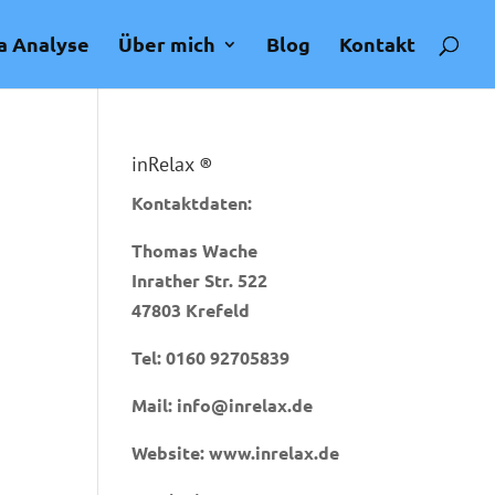
a Analyse
Über mich
Blog
Kontakt
inRelax ®
Kontaktdaten:
Thomas Wache
Inrather Str. 522
47803 Krefeld
Tel:
0160 92705839
Mail:
info@inrelax.de
Website:
www.inrelax.de