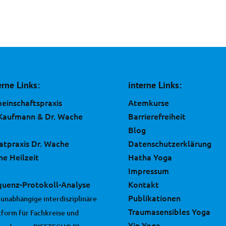
erne Links:
interne Links:
einschaftspraxis
Atemkurse
 Kaufmann & Dr. Wache
Barrierefreiheit
Blog
vatpraxis Dr. Wache
Datenschutzerklärung
ne Heilzeit
Hatha Yoga
Impressum
quenz-Protokoll-Analyse
Kontakt
Publikationen
 unabhängige interdisziplinäre
Traumasensibles Yoga
tform für Fachkreise und
Yin Yoga