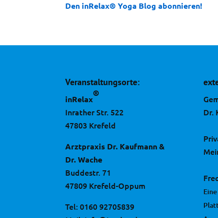
Den inRelax® Yoga Blog abonnieren!
Veranstaltungsorte:
ext
®
Gem
inRelax
Inrather Str. 522
Dr.
47803 Krefeld
Pri
Arztpraxis Dr. Kaufmann &
Mei
Dr. Wache
Buddestr. 71
Fre
47809 Krefeld-Oppum
Eine
Plat
Tel:
0160 92705839