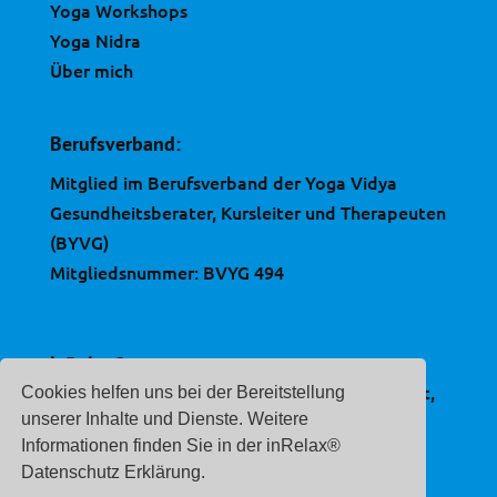
Yoga Workshops
Yoga Nidra
Über mich
Berufsverband:
Mitglied im Berufsverband der Yoga Vidya
Gesundheitsberater, Kursleiter und Therapeuten
(BYVG)
Mitgliedsnummer: BVYG 494
inRelax®
ist eine, im Deutschen Patent- und Markenamt,
Cookies helfen uns bei der Bereitstellung
eingetragene Marke.
unserer Inhalte und Dienste. Weitere
Informationen finden Sie in der inRelax®
Registernummer:
Datenschutz Erklärung.
30 2020 212 507