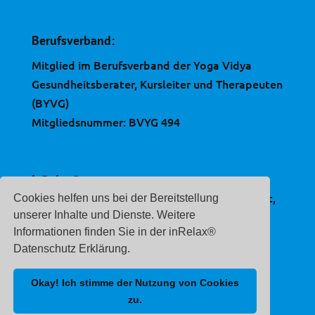
Berufsverband:
Mitglied im Berufsverband der Yoga Vidya
Gesundheitsberater, Kursleiter und Therapeuten
(BYVG)
Mitgliedsnummer: BVYG 494
inRelax®
ist eine, im Deutschen Patent- und Markenamt,
Cookies helfen uns bei der Bereitstellung
eingetragene Marke.
unserer Inhalte und Dienste. Weitere
Informationen finden Sie in der inRelax®
Registernummer:
Datenschutz Erklärung.
30 2020 212 507
Okay! Ich stimme der Nutzung von Cookies
zu.