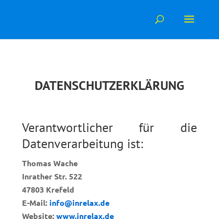
Skip
to
content
DATENSCHUTZERKLÄRUNG
Verantwortlicher für die
Datenverarbeitung ist:
Thomas Wache
Inrather Str. 522
47803 Krefeld
E-Mail:
info@inrelax.de
Website:
www.inrelax.de