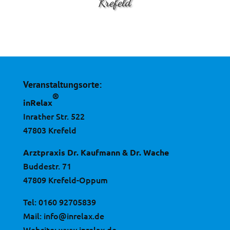
Krefeld
Veranstaltungsorte:
®
inRelax
Inrather Str. 522
47803 Krefeld
Arztpraxis Dr. Kaufmann & Dr. Wache
Buddestr. 71
47809 Krefeld-Oppum
Tel:
0160 92705839
Mail:
info@inrelax.de
Website:
www.inrelax.de