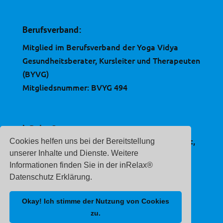
Berufsverband:
Mitglied im Berufsverband der Yoga Vidya
Gesundheitsberater, Kursleiter und Therapeuten
(BYVG)
Mitgliedsnummer: BVYG 494
inRelax®
ist eine, im Deutschen Patent- und Markenamt,
Cookies helfen uns bei der Bereitstellung
eingetragene Marke.
unserer Inhalte und Dienste. Weitere
Informationen finden Sie in der inRelax®
Registernummer:
Datenschutz Erklärung.
30 2020 212 507
Okay! Ich stimme der Nutzung von Cookies
zu.